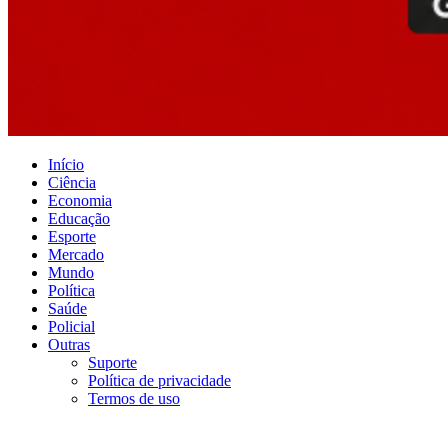
Início
Ciência
Economia
Educação
Esporte
Mercado
Mundo
Política
Saúde
Policial
Outras
Suporte
Política de privacidade
Termos de uso