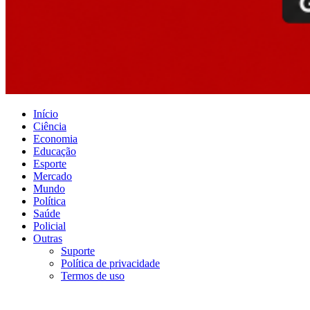
Início
Ciência
Economia
Educação
Esporte
Mercado
Mundo
Política
Saúde
Policial
Outras
Suporte
Política de privacidade
Termos de uso