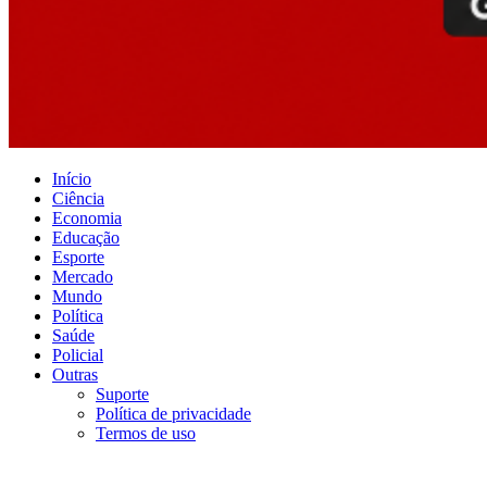
Início
Ciência
Economia
Educação
Esporte
Mercado
Mundo
Política
Saúde
Policial
Outras
Suporte
Política de privacidade
Termos de uso