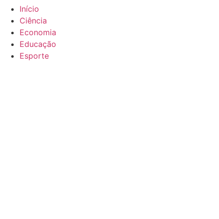
Início
Ciência
Economia
Educação
Esporte
Mercado
Mundo
Política
Saúde
Policial
Outras
Suporte
Política de privacidade
Termos de uso