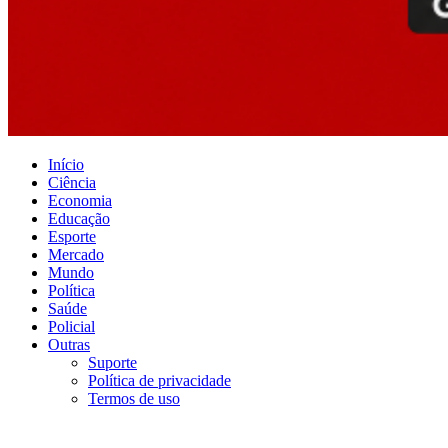
Início
Ciência
Economia
Educação
Esporte
Mercado
Mundo
Política
Saúde
Policial
Outras
Suporte
Política de privacidade
Termos de uso