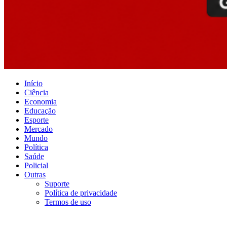
Início
Ciência
Economia
Educação
Esporte
Mercado
Mundo
Política
Saúde
Policial
Outras
Suporte
Política de privacidade
Termos de uso