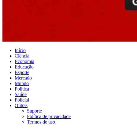
Início
Ciência
Economia
Educação
Esporte
Mercado
Mundo
Política
Saúde
Policial
Outras
Suporte
Política de privacidade
Termos de uso