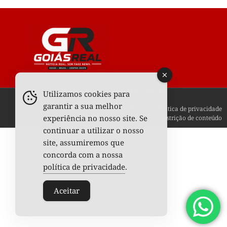
Todos os Direitos Reservados © 2025
Utilizamos cookies para
garantir a sua melhor
Fale conosco
Anunciar
Termos de uso
Política de privacidade
experiência no nosso site. Se
Restrição de conteúdo
continuar a utilizar o nosso
site, assumiremos que
concorda com a nossa
política de privacidade
.
Aceitar