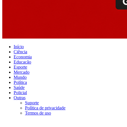
Início
Ciência
Economia
Educação
Esporte
Mercado
Mundo
Política
Saúde
Policial
Outras
Suporte
Política de privacidade
Termos de uso