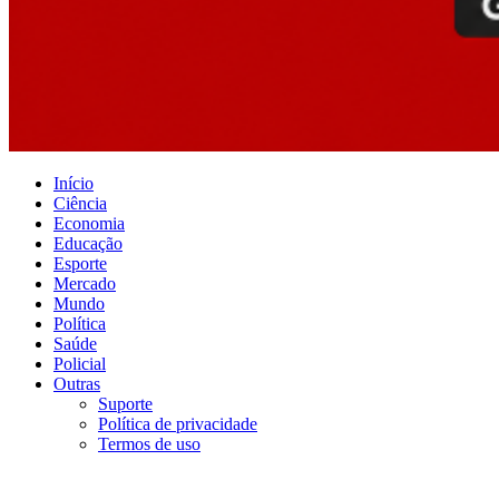
Início
Ciência
Economia
Educação
Esporte
Mercado
Mundo
Política
Saúde
Policial
Outras
Suporte
Política de privacidade
Termos de uso