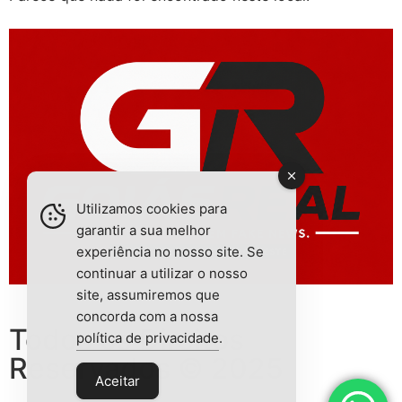
Utilizamos cookies para
garantir a sua melhor
experiência no nosso site. Se
continuar a utilizar o nosso
site, assumiremos que
concorda com a nossa
Todos os Direitos
política de privacidade
.
Reservados © 2025
Aceitar