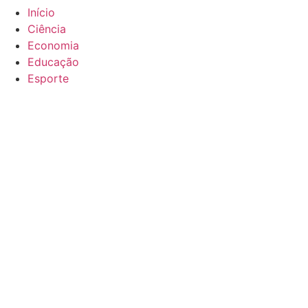
Início
Ciência
Economia
Educação
Esporte
Mercado
Mundo
Política
Saúde
Policial
Outras
Suporte
Política de privacidade
Termos de uso